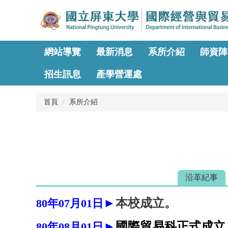
跳
到
主
要
內
網站導覽
最新消息
系所介紹
師資陣
容
區
招生訊息
產學營運處
首頁
系所介紹
沿革紀事
►
本校成立。
80
年07月01日
►
國際貿易科正式成立
80
年08月
01日