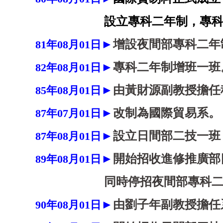
設立專科二年制，專科五
►
增設夜間部專科二年
81
年08
月01
日
►
專科二年制增班一班
82
年08
月01
日
►
由黃財源副教授擔任
85
年08
月01
日
►
改制為國際貿易系。
87
年07
月01
日
►
設立日間部二技一班
87
年08
月01
日
►
開始招收進修推廣部
89
年08
月01
日
同時停招夜間部專科二年
►
由劉子年副教授擔任
90
年08
月01
日