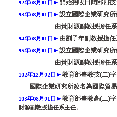
►
開始招收日間部四技
92
年08
月01
日
►
設立國際企業研究所
93
年08月01日
由黃財源副教授擔任系
►
由劉子年副教授擔任
94
年08月01日
►
設立國際企業研究所
95
年
08
月01
日
由黃財源副教授擔任系
►
教育部
臺教技(二)字第
102
年12
月02
日
國際企業研究所改名為國際貿易學
►
教育部
臺教高(三)字第
103
年0
8
月01
日
財源副教授擔任系主任。