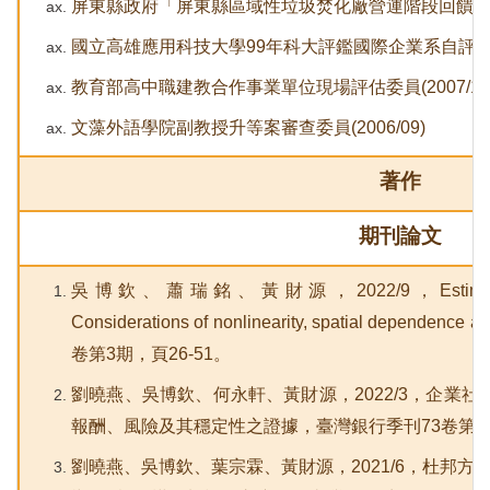
屏東縣政府「屏東縣區域性垃圾焚化廠營運階段回饋金管理
國立高雄應用科技大學99年科大評鑑國際企業系自評
教育部高中職建教合作事業單位現場評估委員(2007/11
文藻外語學院副教授升等案審查委員(2006/09)
著作
期刊論文
吳博欽、蕭瑞銘、黃財源，2022/9，Estimation of T
Considerations of nonlinearity, spatial depende
卷第3期，頁26-51。
劉曉燕、吳博欽、何永軒、黃財源，2022/3，企業
報酬、風險及其穩定性之證據，臺灣銀行季刊73卷第1期
劉曉燕、吳博欽、葉宗霖、黃財源，2021/6，杜邦