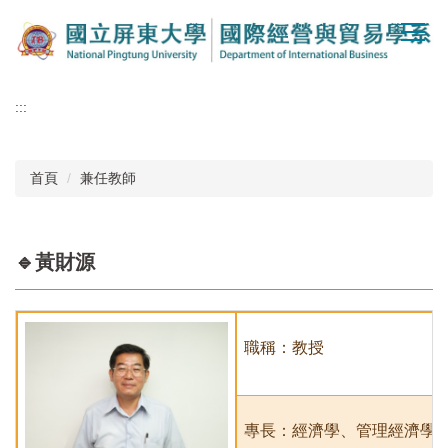
跳
到
主
要
內
:::
容
區
首頁
兼任教師
🔹黃財源
職稱：教授
專長：經濟學、管理經濟學