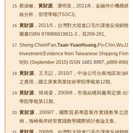
蔡淑敏、
黃財源
、潘明皇，2011/6，金融仲介機構
絡分析，管理學報(TSSCI)。
黃財源
，2011/5，台灣對大陸進口毛巾課徵反傾銷
圖書ISBN 978986619811-3，頁269-291。
Sheng-ChiehPan,
Tsair-YuanHuang
,Po-Chin,Wu,Unc
Investment:Evidence from Taiwanese Shipping Firms
9(9): (September 2010) ISSN
1681 8997
, p889-898(E
黃財源
、王天記，2010/7，中油公司台南地區加油
之應用，國立屏東商業技術學院學報第12期。
黃財源
、簡靖晏，2009/8，市場結構與廠商定價-
學院學報第11期。
黃財源
，2009/7，國際貿易專題製作實踐教學之
例，海峽兩岸經管實踐教學國際研討會論文集。
黃財源
，2008/9，台灣對大陸進口毛巾課徵反傾銷