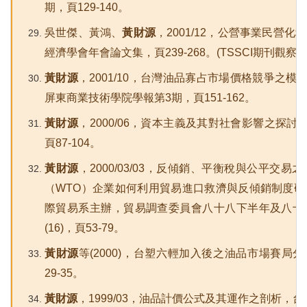
期，頁129-140。
吳世傑、黃鴻、
黃財源
，2001/12，公營事業民營
經濟學會年會論文集，頁239-268。(TSSCI期刊觀察名
黃財源
，2001/10，台灣油品寡占市場價格競爭之
屏東商業技術學院學報第3期，頁151-162。
黃財源
，2000/06，資本主義及其對社會影響之探
頁87-104。
黃財源
，2000/03/03，反傾銷、平衡稅與公平交
（WTO）企業如何利用貿易進口救濟與反傾銷制度
際貿易系主辦，貿易調查委員會八十八下半年及八十
(16)，頁53-79。
黃財源
等(2000)，台塑六輕加入後之油品市場賽局分
29-35。
黃財源
，1999/03，油品計價公式及其運作之剖析，台北銀