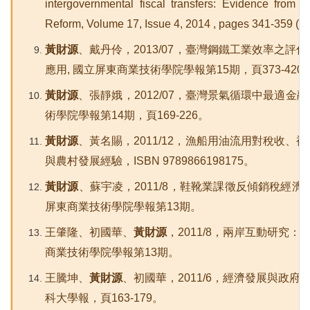
intergovernmental fiscal transfers: Evidence from 
Reform, Volume 17, Issue 4, 2014 , pages 341-359 (S
黃財源
、戴丹伶，2013/07，臺灣鋼鐵工業效率之評估(2
應用, 國立屏東商業技術學院學報第15期，頁373-420
黃財源
、張靜娥，2012/07，臺灣景氣循環中最適金
術學院學報第14期，頁169-226。
黃財源
、黃名賜，2011/12，漁船用油流用對稅收、
與農村發展經驗，ISBN 9789866198175。
黃財源
、蘇宇凌，2011/8，鞋靴業課徵反傾銷稅經濟
屏東商業技術學院學報第13期。
王肇隆、初國華、
黃財源
，2011/8，兩岸互動研究
商業技術學院學報第13期。
王騰坤、
黃財源
、初國華，2011/6，經濟發展與政
科大學報，頁163-179。