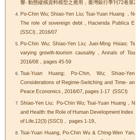
響- 動態縱橫資料模型之應用，臺灣銀行季刊72卷第2期，
Po-Chin Wu; Shiao-Yen Liu; Tsai-Yuan Huang , Non-
The role of sovereign debt , Hacienda Publica Es
(SSCI) , 2016/07
Po-Chin Wu; Shiao-Yen Liu; Juei-Ming Hsiao; Tsa
varying growth-tourism causality , Annals of Tou
2016/08
，pages 45-59
Tsai-Yuan Huang; Po-Chin, Wu; Shiao-Yen L
Considerations of Regime-Switching and Time- and C
Peace Economics , 2016/07, pages 1-17 (SSCI)
Shiao-Yen Liu; Po-Chin Wu; Tsai-Yuan Huang
，Nonl
and Health: the Role of Human Development Index，20
of Life,12(3) (SSCI)，
pages 1-19
。
Tsai-Yuan Huang, Po-Chin Wu & Ching-Wen Yan, Revis