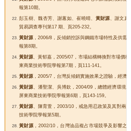
報第10期。
彭玉樹、魏杏芳、謝蕙如、崔曉晴、
黃財源
、謝文真
貿易調查專刊第17 期、頁205-232。
黃財源
，2006/8，反傾銷控訴與鋼鐵市場特性及供
報第8期。
黃財源
、黃郁嘉，2005/07，市場結構轉換對市場價
東商業技術學院學報第7期，頁111-141。
黃財源
，2005/7，台灣反傾銷實施效果之證驗，經濟部貿
黃財源
、潘聖潔、吳博欽，2004/09，總體經濟環
屏東商業技術學院學報第6期，頁143-159。
黃財源
、陳育萱，2003/10，戒急用忍政策及其對
技術學院學報第5期。
黃財源
，2002/10，台灣油品複占市場競爭及影響